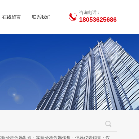
咨询电话：
在线留言
联系我们
18053625686
用设备销售；办公设备销售；办公设备耗材制造；专用设备修理；信息安全设备制造；信息安全设备销售；物联网设备制造；通信设备制造；电子（气）物理设备及其他电子设备制造；技术服务、技术开发、技术咨询、技术交流、技术转让、技术推广；软件开发；光污染治理服务；工程管理服务；电子专用设备制造；教学用模型及教具制造；教学用模型及教具销售；金属材料销售；通讯设备销售；通讯设备修理；五金产品制造；五金产品批发；五金产品零售；五金产品研发；信息咨询服务（不含许可类信息咨询服务）；信息技术咨询服务；物联网设备销售（除依法须经批准的项目外，凭营业执照依法自主开展经营活动）许可项目：房屋建筑和市政基础设施项目工程总承包；互联网平台（依法须经批准的项目，经相关部门批准后方可开展经营活动，具体经营项目以审批结果为准）