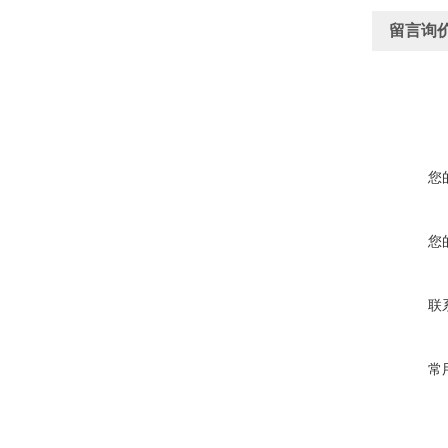
留言询
您
您
联
常