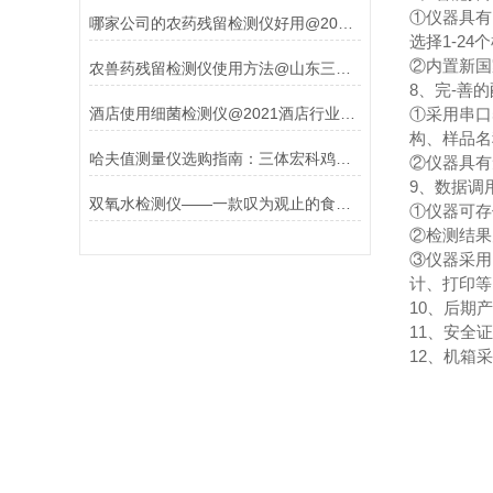
①仪器具有
哪家公司的农药残留检测仪好用@2022【三体重磅】
选择1-2
②内置新国
农兽药残留检测仪使用方法@山东三体【厂家直销无中间商赚差价】
8、完-善
酒店使用细菌检测仪@2021酒店行业可用细菌检测仪
①采用串口
构、样品名
哈夫值测量仪选购指南：三体宏科鸡蛋品质分析仪深度解析
②仪器具有
9、数据调
双氧水检测仪——一款叹为观止的食品安全检测仪器#2023山东三体推荐
①仪器可存
②检测结果
③仪器采用
计、打印
10、后期
11、安全
12、机箱