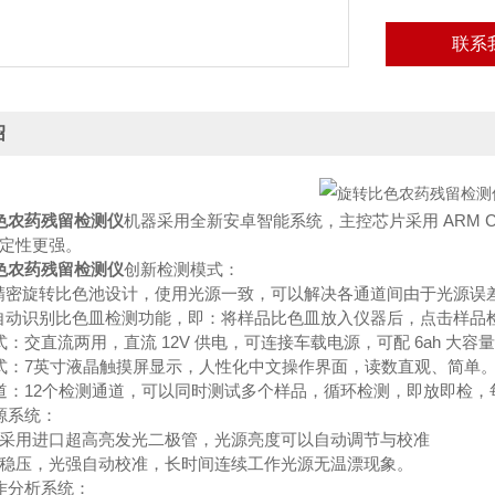
联系
绍
色农药残留检测仪
机器采用全新安卓智能系统，主控芯片采用 ARM Cort
定性更强。
色农药残留检测仪
创新检测模式：
精密旋转比色池设计，使用光源一致，可以解决各通道间由于光源误
自动识别比色皿检测功能，即：将样品比色皿放入仪器后，点击样品
式：交直流两用，直流 12V 供电，可连接车载电源，可配 6ah 大
式：7英寸液晶触摸屏显示，人性化中文操作界面，读数直观、简单
道：12个检测通道，可以同时测试多个样品，循环检测，即放即检
源系统：
采用进口超高亮发光二极管，光源亮度可以自动调节与校准
稳压，光强自动校准，长时间连续工作光源无温漂现象。
作分析系统：